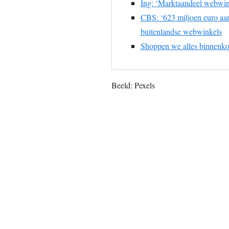
Ing: ‘Marktaandeel webwink
CBS: ‘623 miljoen euro aa
buitenlandse webwinkels
Shoppen we alles binnenkor
Beeld: Pexels