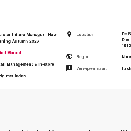
De B
sistant Store Manager - New
Locatie
:
Dam
ening Autumn 2026
101
abel Marant
Regio
:
Noor
tail Management & In-store
Verwijzen naar
:
Fash
ig met laden...