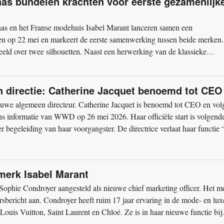
nas bundelen krachten voor eerste gezamenlijk
nas en het Franse modehuis Isabel Marant lanceren samen een
heen op 22 mei en markeert de eerste samenwerking tussen beide merken
deeld over twee silhouetten. Naast een herwerking van de klassieke
an directie: Catherine Jacquet benoemd tot CEO
euwe algemeen directeur. Catherine Jacquet is benoemd tot CEO en vol
 informatie van WWD op 26 mei 2026. Haar officiële start is volgend
 begeleiding van haar voorgangster. De directrice verlaat haar functie
erk Isabel Marant
ophie Condroyer aangesteld als nieuwe chief marketing officer. Het m
rsbericht aan. Condroyer heeft ruim 17 jaar ervaring in de mode- en lux
 Louis Vuitton, Saint Laurent en Chloé. Ze is in haar nieuwe functie bij