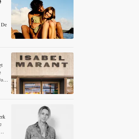
e
. De
gt
e
 “om
erk
e