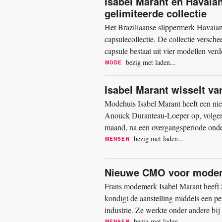
Isabel Marant en Havaia
gelimiteerde collectie
Het Braziliaanse slippermerk Havaia
capsulecollectie. De collectie versc
capsule bestaat uit vier modellen ver
Havaianas-slipper introduceert de...
bezig met laden...
MODE
Isabel Marant wisselt v
Modehuis Isabel Marant heeft een ni
Anouck Duranteau-Loeper op, volgens
maand, na een overgangsperiode onder
andere professionele...
bezig met laden...
MENSEN
Nieuwe CMO voor modem
Frans modemerk Isabel Marant heeft S
kondigt de aanstelling middels een pe
industrie. Ze werkte onder andere bij
Isabel Marant...
bezig met laden...
MENSEN