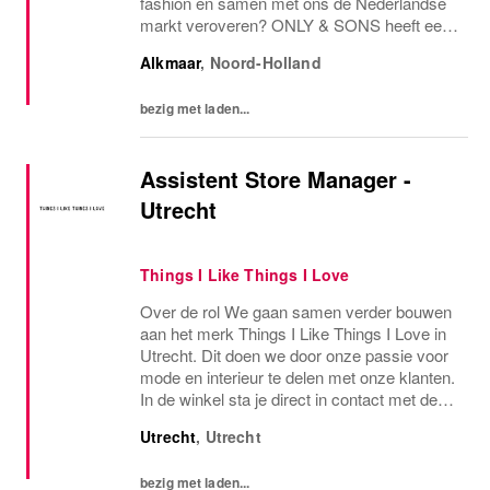
fashion en samen met ons de Nederlandse
markt veroveren? ONLY & SONS heeft een
spannende reis voor de boeg met daarbij
Alkmaar
,
Noord-Holland
veel kansen voor jou als Assistent Store...
bezig met laden...
Assistent Store Manager -
Utrecht
Things I Like Things I Love
Over de rol We gaan samen verder bouwen
aan het merk Things I Like Things I Love in
Utrecht. Dit doen we door onze passie voor
mode en interieur te delen met onze klanten.
In de winkel sta je direct in contact met de
klant en samen met je team zorg je voor een
Utrecht
,
Utrecht
fijne winkelervaring. In...
bezig met laden...