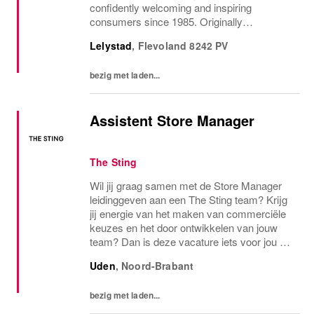
confidently welcoming and inspiring
consumers since 1985. Originally
established in New York City and infused
Lelystad
,
Flevoland
8242 PV
with the vibrant spirit of Am...
bezig met laden...
Assistent Store Manager
The Sting
Wil jij graag samen met de Store Manager
leidinggeven aan een The Sting team? Krijg
jij energie van het maken van commerciële
keuzes en het door ontwikkelen van jouw
team? Dan is deze vacature iets voor jou en
nodigen wij je graag uit voor een kop koffie.
Uden
,
Noord-Brabant
(Of een ander drankje natuurlijk!)
bezig met laden...