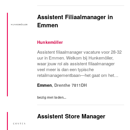
Assistent Filiaalmanager in
Emmen
Hunkemöller
Assistent filiaalmanager vacature voor 28-32
uur in Emmen. Welkom bij Hunkemöller,
waar jouw rol als assistent filiaalmanager
veel meer is dan een typische
retailmanagementbaan—het gaat om het
creëren en delen van mooie momenten met
Emmen
,
Drenthe
7811DH
klanten en collega’s. Samen zorgen we voor
een inspirerende...
bezig met laden...
Assistent Store Manager