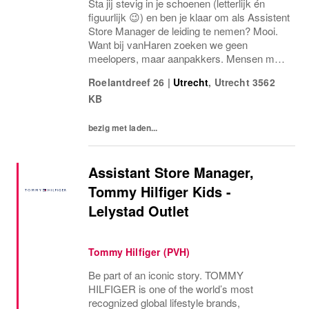
Sta jij stevig in je schoenen (letterlijk én
figuurlijk 😉) en ben je klaar om als Assistent
Store Manager de leiding te nemen? Mooi.
Want bij vanHaren zoeken we geen
meelopers, maar aanpakkers. Mensen met
energie, lef en een flinke dosis
Roelantdreef 26
|
Utrecht
,
Utrecht
3562
retailgevoel.Als Assistent Store Manager
KB
ben jij de...
bezig met laden...
Assistant Store Manager,
Tommy Hilfiger Kids -
Lelystad Outlet
Tommy Hilfiger (PVH)
Be part of an iconic story. TOMMY
HILFIGER is one of the world’s most
recognized global lifestyle brands,