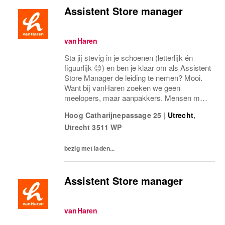
Assistent Store manager
vanHaren
Sta jij stevig in je schoenen (letterlijk én
figuurlijk 😉) en ben je klaar om als Assistent
Store Manager de leiding te nemen? Mooi.
Want bij vanHaren zoeken we geen
meelopers, maar aanpakkers. Mensen met
energie, lef en een flinke dosis
Hoog Catharijnepassage 25
|
Utrecht
,
retailgevoel.Als Assistent Store Manager
Utrecht
3511 WP
ben jij de...
bezig met laden...
Assistent Store manager
vanHaren