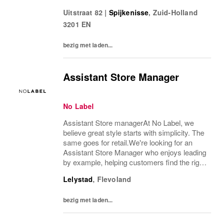
energie, lef en een flinke dosis
Uitstraat 82
|
Spijkenisse
,
Zuid-Holland
retailgevoel.Als Assistent Store Manager
3201 EN
ben jij de...
bezig met laden...
Assistant Store Manager
No Label
Assistant Store managerAt No Label, we
believe great style starts with simplicity. The
same goes for retail.We're looking for an
Assistant Store Manager who enjoys leading
by example, helping customers find the right
pieces and supporting a team to perform at
Lelystad
,
Flevoland
its best. Together with the Store...
bezig met laden...