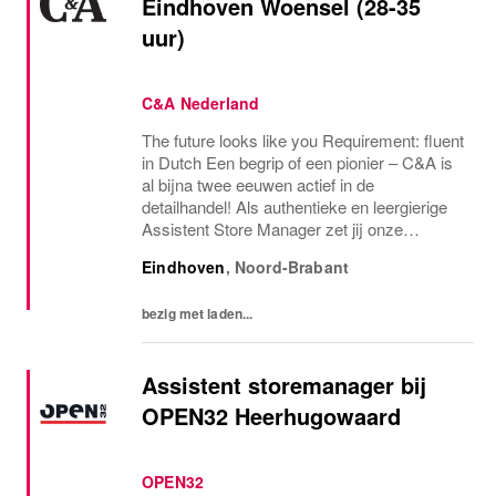
Eindhoven Woensel (28-35
uur)
C&A Nederland
The future looks like you Requirement: fluent
in Dutch Een begrip of een pionier – C&A is
al bijna twee eeuwen actief in de
detailhandel! Als authentieke en leergierige
Assistent Store Manager zet jij onze
geschiedenis voort in de toekomst!
Eindhoven
,
Noord-Brabant
Ontwikkel jezelf bij een van de oudste en
meest...
bezig met laden...
Assistent storemanager bij
OPEN32 Heerhugowaard
OPEN32