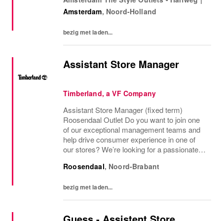
verantwoordelijk voor tevreden klanten,
Amsterdam
,
Noord-Holland
sterke...
bezig met laden...
Assistant Store Manager
Timberland, a VF Company
Assistant Store Manager (fixed term)
Roosendaal Outlet Do you want to join one
of our exceptional management teams and
help drive consumer experience in one of
our stores? We’re looking for a passionate
Assistant Store Manager to join our
Roosendaal
,
Noord-Brabant
Timberland team based in Roosendaal
Outlet. As an...
bezig met laden...
Guess - Assistent Store