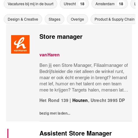
Vacatures bij mij in de buurt
Utrecht
18
Amsterdam
18
Le
Design & Creative
Stages
Overige
Product & Supply Chain
Store manager
vanHaren
Ben jij een Store Manager, Filiaalmanager of
Bedrijfsleider die niet alleen de winkel runt,
maar er ook écht energie in brengt? Iemand
met lef, humor en het talent om een team
mee te krijgen? Targets halen, mensen laten
groeien en een winkel laten knallen, yes,
Het Rond 139
|
Houten
,
Utrecht
3995 DP
please! Dan zoeken wij jou.Bij...
bezig met laden...
Assistent Store Manager