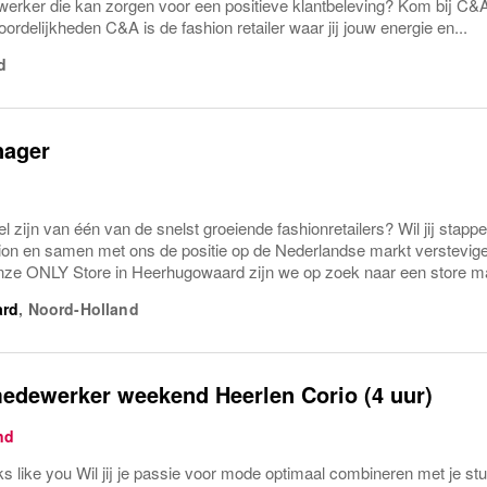
rker die kan zorgen voor een positieve klantbeleving? Kom bij C&
rdelijkheden C&A is de fashion retailer waar jij jouw energie en...
d
nager
eel zijn van één van de snelst groeiende fashionretailers? Wil jij stapp
ion en samen met ons de positie op de Nederlandse markt verst
e ONLY Store in Heerhugowaard zijn we op zoek naar een store ma
ard
,
Noord-Holland
edewerker weekend Heerlen Corio (4 uur)
nd
ks like you Wil jij je passie voor mode optimaal combineren met je st