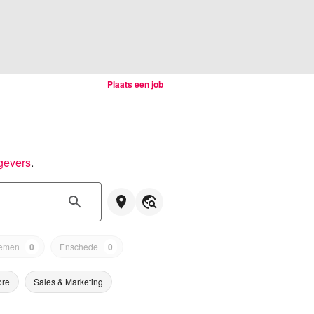
Plaats een job
gevers
.
emen
0
Enschede
0
ore
Sales & Marketing