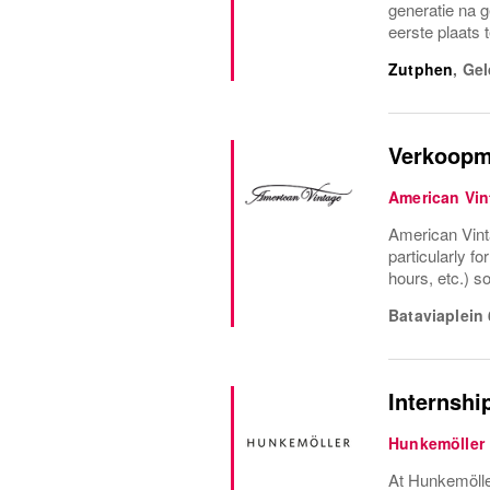
generatie na 
eerste plaats 
Zutphen
,
Gel
Verkoopm
American Vin
American Vinta
particularly fo
hours, etc.) s
Bataviaplein
Internshi
Hunkemöller
At Hunkemöller