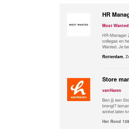
HR Manag
Most Wanted
HR-Manager Zo
collegas en he
Wanted. Je ben
Rotterdam
,
Z
Store ma
vanHaren
Ben jij een St
brengt? Ieman
winkel laten k
Het Rond 13