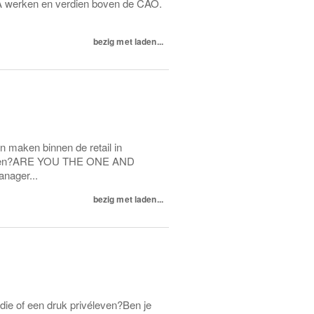
A werken en verdien boven de CAO.
bezig met laden...
en maken binnen de retail in
evigen?ARE YOU THE ONE AND
nager...
bezig met laden...
udie of een druk privéleven?Ben je