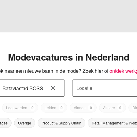
Modevacatures in Nederland
k naar een nieuwe baan in de mode? Zoek hier of
ontdek werk
Locatie
Leeuwarden
0
Leiden
0
Vianen
0
Almere
0
Di
ages
Overige
Product & Supply Chain
Retail Management & In-st