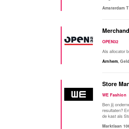
Amsterdam Th
Merchandi
OPEN32
Als allocator
Arnhem
,
Gel
Store Ma
WE Fashion
Ben jij ondern
resultaten? En
de kast als St
Marktlaan 10