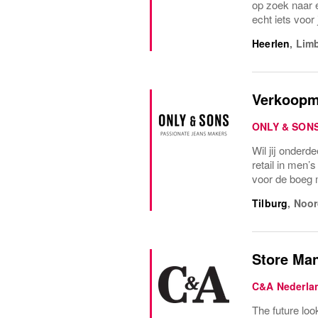
op zoek naar 
echt iets voor
Heerlen
,
Lim
Verkoopm
ONLY & SON
Wil jij onderd
retail in men
voor de boeg m
Tilburg
,
Noor
Store Man
C&A Nederla
The future loo