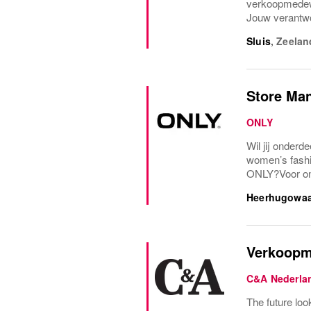
verkoopmedewe
Jouw verantwoo
Sluis
,
Zeelan
Store Ma
ONLY
Wil jij onderd
women’s fash
ONLY?Voor onz
Heerhugowa
Verkoopm
C&A Nederla
The future loo