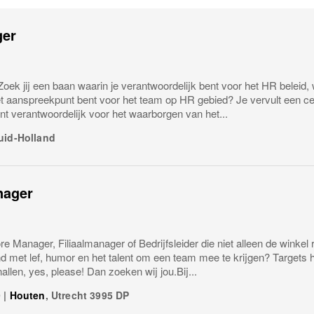
er
ek jij een baan waarin je verantwoordelijk bent voor het HR beleid,
t aanspreekpunt bent voor het team op HR gebied? Je vervult een cen
t verantwoordelijk voor het waarborgen van het...
uid-Holland
nager
ore Manager, Filiaalmanager of Bedrijfsleider die niet alleen de winkel 
d met lef, humor en het talent om een team mee te krijgen? Targets 
nallen, yes, please! Dan zoeken wij jou.Bij...
9
|
Houten
,
Utrecht
3995 DP