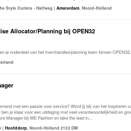
e Style Outlets - Halfweg
|
Amsterdam
,
Noord-Holland
se Allocator/Planning bij OPEN32
 ben je onderdeel van het merchandise/planning team binnen OPEN32.
derland
nager
emend met een passie voor service? Word jij blij van het inspireren 
 ben je klaar voor een uitdaging met veel verantwoordelijkheid en gro
ore Manager bij WE Fashion en take the lead in...
6
|
Hoofddorp
,
Noord-Holland
2132 DM