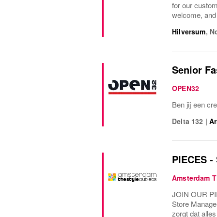
for our custo
welcome, and 
Hilversum
,
N
Senior Fa
OPEN32
Ben jij een cr
Delta 132
|
A
PIECES -
Amsterdam Th
JOIN OUR PIEC
Store Manager 
zorgt dat alle