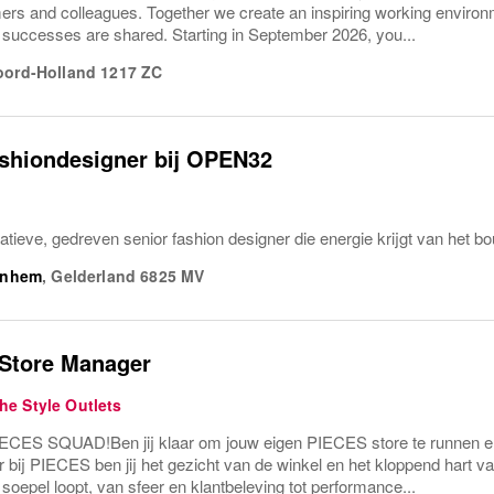
mers and colleagues. Together we create an inspiring working enviro
successes are shared. Starting in September 2026, you...
oord-Holland
1217 ZC
shiondesigner bij OPEN32
eatieve, gedreven senior fashion designer die energie krijgt van het b
rnhem
,
Gelderland
6825 MV
 Store Manager
e Style Outlets
ES SQUAD!Ben jij klaar om jouw eigen PIECES store te runnen en 
bij PIECES ben jij het gezicht van de winkel en het kloppend hart va
s soepel loopt, van sfeer en klantbeleving tot performance...