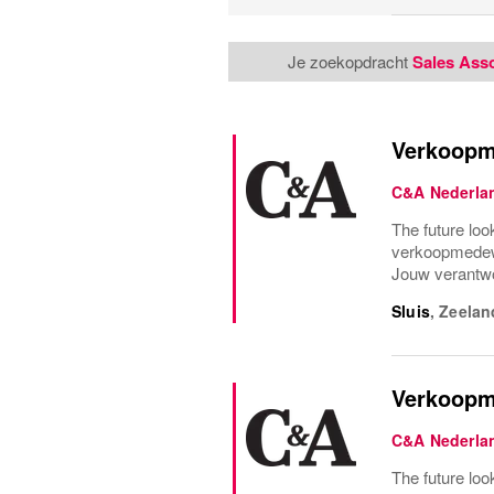
Je zoekopdracht
Sales Asso
Verkoopm
C&A Nederla
The future loo
verkoopmedewe
Jouw verantwoo
Sluis
,
Zeelan
Verkoopm
C&A Nederla
The future loo