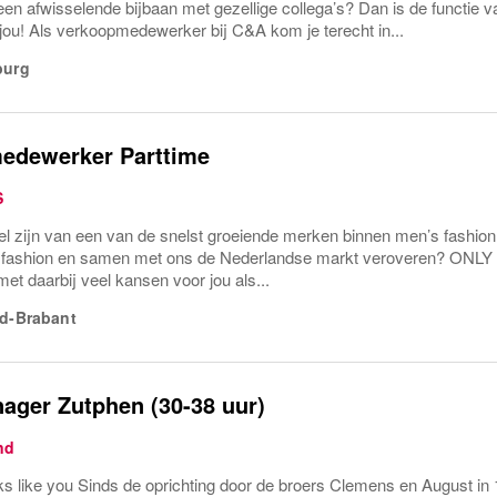
een afwisselende bijbaan met gezellige collega’s? Dan is de functi
 jou! Als verkoopmedewerker bij C&A kom je terecht in...
burg
edewerker Parttime
S
eel zijn van een van de snelst groeiende merken binnen men’s fashion
’s fashion en samen met ons de Nederlandse markt veroveren? ONL
et daarbij veel kansen voor jou als...
d-Brabant
ager Zutphen (30-38 uur)
nd
ks like you Sinds de oprichting door de broers Clemens en August in 1