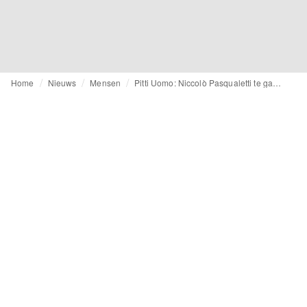
Home
Nieuws
Mensen
Pitti Uomo: Niccolò Pasqualetti te gast bij de juni-editie