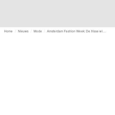
Home
Nieuws
Mode
Amsterdam Fashion Week: De frisse wind van Danie Bles