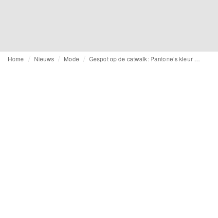
Home
Nieuws
Mode
Gespot op de catwalk: Pantone’s kleur van het jaar 2024 ‘Peach Fuzz’