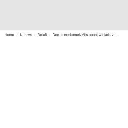
Home
Nieuws
Retail
Deens modemerk Vila opent winkels voor plus size lijn Evoked Vila