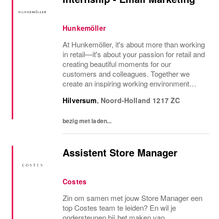
Hunkemöller
At Hunkemöller, it's about more than working
in retail—it's about your passion for retail and
creating beautiful moments for our
customers and colleagues. Together we
create an inspiring working environment
where everyone feels welcome, and
Hilversum
,
Noord-Holland
1217 ZC
successes are shared. Starting in
September 2026, you...
bezig met laden...
Assistent Store Manager
Costes
Zin om samen met jouw Store Manager een
top Costes team te leiden? En wil je
ondersteunen bij het maken van