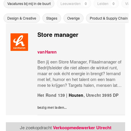
Vacatures bij mij in de buurt
Leeuwarden
0
Leiden
0
Via
Design & Creative
Stages
Overige
Product & Supply Chain
Store manager
vanHaren
Ben jij een Store Manager, Filiaalmanager of
Bedrijfsleider die niet alleen de winkel runt,
maar er ook écht energie in brengt? Iemand
met lef, humor en het talent om een team
mee te krijgen? Targets halen, mensen laten
groeien en een winkel laten knallen, yes,
Het Rond 139
|
Houten
,
Utrecht
3995 DP
please! Dan zoeken wij jou.Bij...
bezig met laden...
Je zoekopdracht
Verkoopmedewerker Utrecht