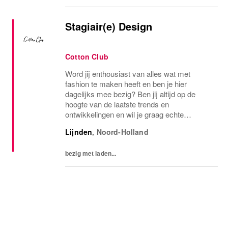
Stagiair(e) Design
Cotton Club
Word jij enthousiast van alles wat met
fashion te maken heeft en ben je hier
dagelijks mee bezig? Ben jij altijd op de
hoogte van de laatste trends en
ontwikkelingen en wil je graag echte
werkervaring op doen in fashiondesign voor
Lijnden
,
Noord-Holland
Nederlands grootste retailer? YES? Join the
club!
bezig met laden...