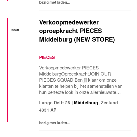
bezig met laden...
Verkoopmedewerker
oproepkracht PIECES
Middelburg (NEW STORE)
PIECES
Verkoopmedewerker PIECES
MiddelburgOproepkrachtJOIN OUR
PIECES SQUAD!Ben jij klaar om onze
klanten te helpen bij het samenstellen van
hun perfecte look in onze allernieuwste
PIECES store? Als Verkoopmedewerker bij
Lange Delft 26
|
Middelburg
,
Zeeland
PIECES help je klanten bij het samenstellen
4331 AP
van hun look en zorg je voor een winkel...
bezig met laden...