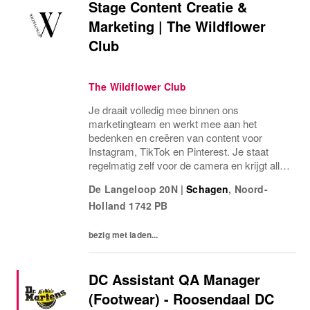
Stage Content Creatie &
Marketing | The Wildflower
Club
The Wildflower Club
Je draait volledig mee binnen ons
marketingteam en werkt mee aan het
bedenken en creëren van content voor
Instagram, TikTok en Pinterest. Je staat
regelmatig zelf voor de camera en krijgt alle
ruimte om jouw creativiteit in te zetten binnen
De Langeloop 20N
|
Schagen
,
Noord-
een snelgroeiend fashionmerk voor lange
Holland
1742 PB
vrouwen.
bezig met laden...
DC Assistant QA Manager
(Footwear) - Roosendaal DC