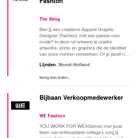
Fashion
The Sting
Ben jij een creatieve Apparel Graphic
Designer (Fashion) met een passie voor
mode? In deze rol ontwerp je unieke
artworks, prints en graphics die de identiteit
van onze merken versterken. Of je jezelf nu
een Fashion Graphic Designer, Print
Lijnden
,
Noord-Holland
Designer of Graphic Designer Fashion
noemt: als jij...
bezig met laden...
Bijbaan Verkoopmedewerker
WE Fashion
YOU WORK FOR WE®Samen met jouw
team van enthousiaste collega’s zorg jij