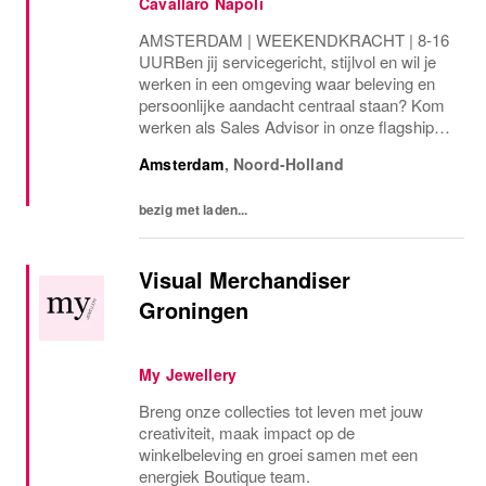
Cavallaro Napoli
AMSTERDAM | WEEKENDKRACHT | 8-16
UURBen jij servicegericht, stijlvol en wil je
werken in een omgeving waar beleving en
persoonlijke aandacht centraal staan? Kom
werken als Sales Advisor in onze flagship
store aan de P.C. Hooftstraat!Als Sales
Amsterdam
,
Noord-Holland
Advisor ben jij het visitekaartje van
Cavallaro...
bezig met laden...
Visual Merchandiser
Groningen
My Jewellery
Breng onze collecties tot leven met jouw
creativiteit, maak impact op de
winkelbeleving en groei samen met een
energiek Boutique team.