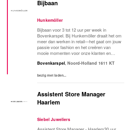
Bijbaan
Hunkemöller
Bijbaan voor 3 tot 12 uur per week in
Bovenkarspel. Bij Hunkemöller draait het om
meer dan werken in retail—het gaat om jouw
passie voor fashion en het creëren van
mooie momenten voor onze klanten en
collega's. Samen zorgen we voor een
Bovenkarspel
,
Noord-Holland
1611 KT
inspirerende werkomgeving waar iedereen
zich welkom voelt en...
bezig met laden...
Assistent Store Manager
Haarlem
Siebel Juweliers
Assistent Store Manager - Haarlem30 uur