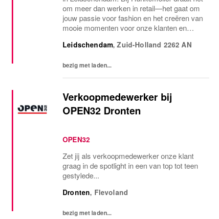
om meer dan werken in retail—het gaat om
jouw passie voor fashion en het creëren van
mooie momenten voor onze klanten en
collega's. Samen zorgen we voor een
Leidschendam
,
Zuid-Holland
2262 AN
inspirerende werkomgeving waar iedereen
zich welkom...
bezig met laden...
Verkoopmedewerker bij
OPEN32 Dronten
OPEN32
Zet jij als verkoopmedewerker onze klant
graag in de spotlight in een van top tot teen
gestylede...
Dronten
,
Flevoland
bezig met laden...