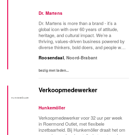
Dr. Martens
Dr. Martens is more than a brand - it’s a
global icon with over 60 years of attitude,
heritage, and cultural impact. We’re a
thriving, values‑driven business powered by
diverse thinkers, bold doers, and people who
bring their whole selves to work. If you’re
Roosendaal
,
Noord-Brabant
ready to make your mark, you’re in the...
bezig met laden...
Verkoopmedewerker
Hunkemöller
Verkoopmedewerker voor 32 uur per week
in Roermond Outlet, met flexibele
inzetbaarheid. Bij Hunkemöller draait het om