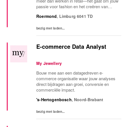
meer dan werken in retail—het gaat om jouw
passie voor fashion en het creëren van
mooie momenten voor onze klanten en
Roermond
,
Limburg
6041 TD
collega's. Samen zorgen we voor een
inspirerende werkomgeving...
bezig met laden...
E-commerce Data Analyst
My Jewellery
Bouw mee aan een datagedreven e-
commerce organisatie waar jouw analyses
direct bijdragen aan groei, conversie en
commerciële impact.
's-Hertogenbosch
,
Noord-Brabant
bezig met laden...