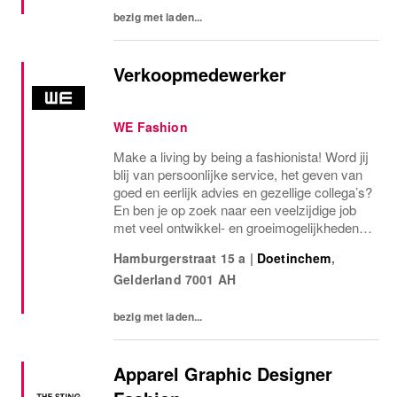
zich welkom voelt en...
bezig met laden...
Verkoopmedewerker
WE Fashion
Make a living by being a fashionista! Word jij
blij van persoonlijke service, het geven van
goed en eerlijk advies en gezellige collega’s?
En ben je op zoek naar een veelzijdige job
met veel ontwikkel- en groeimogelijkheden?
Dan zit deze baan jou als gegoten! YOU
Hamburgerstraat 15 a
|
Doetinchem
,
WORK FOR WE®Samen met jouw team...
Gelderland
7001 AH
bezig met laden...
Apparel Graphic Designer