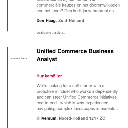
commerciële keuzes en het doorontwikkelen
van het team? Dan is dit jouw moment en
maken we graag kennis met jou. Come join
Den Haag
,
Zuid-Holland
us!
bezig met laden...
Unified Commerce Business
Analyst
Hunkemöller
We’re looking for a self‑starter with a
proactive mindset who works independently
and can steer Unified Commerce initiatives
end‑to‑end - which is why experienced
navigating complex landscapes is essential.
You’re detail‑oriented and a strong problem
Hilversum
,
Noord-Holland
1217 ZC
solver, thriving in a fast‑paced retail...