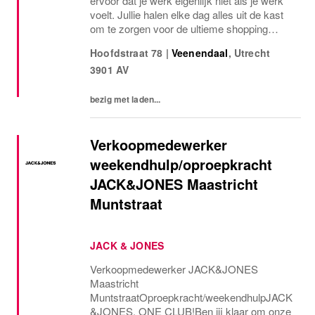
ervoor dat je werk eigenlijk niet als je werk
voelt. Jullie halen elke dag alles uit de kast
om te zorgen voor de ultieme shopping
experience voor jullie klanten. Jouw passie,
Hoofdstraat 78
|
Veenendaal
,
Utrecht
plezier en commercialiteit zorgen ervoor
3901 AV
dat...
bezig met laden...
Verkoopmedewerker
weekendhulp/oproepkracht
JACK&JONES Maastricht
Muntstraat
JACK & JONES
Verkoopmedewerker JACK&JONES
Maastricht
MuntstraatOproepkracht/weekendhulpJACK
&JONES, ONE CLUB!Ben jij klaar om onze