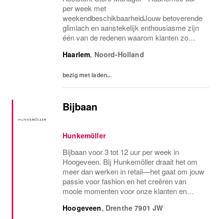
per week met
weekendbeschikbaarheidJouw betoverende
glimlach en aanstekelijk enthousiasme zijn
één van de redenen waarom klanten zo
vaak naar de winkel komen. S
Haarlem
,
Noord-Holland
bezig met laden...
Bijbaan
Hunkemöller
Bijbaan voor 3 tot 12 uur per week in
Hoogeveen. Bij Hunkemöller draait het om
meer dan werken in retail—het gaat om jouw
passie voor fashion en het creëren van
mooie momenten voor onze klanten en
collega's. Samen zorgen we voor een
Hoogeveen
,
Drenthe
7901 JW
inspirerende werkomgeving waar iedereen