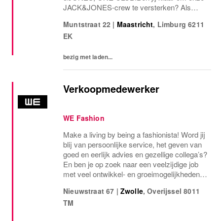
JACK&JONES-crew te versterken? Als
Verkoopmedewerker verwelkom je klanten,
Muntstraat 22
|
Maastricht
,
Limburg
6211
geef je stijladvies en zorg je samen met je
EK
collegas (de ONE CLUB!) dat de winkel er
strak uitziet én...
bezig met laden...
Verkoopmedewerker
WE Fashion
Make a living by being a fashionista! Word jij
blij van persoonlijke service, het geven van
goed en eerlijk advies en gezellige collega’s?
En ben je op zoek naar een veelzijdige job
met veel ontwikkel- en groeimogelijkheden?
Dan zit deze baan jou als gegoten! YOU
Nieuwstraat 67
|
Zwolle
,
Overijssel
8011
WORK FOR WE®Samen met jouw team...
TM