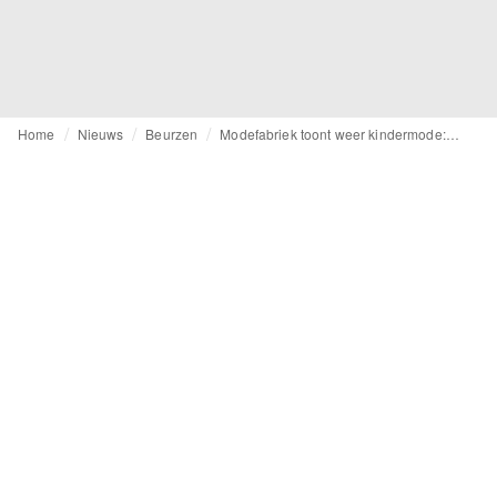
Home
Nieuws
Beurzen
Modefabriek toont weer kindermode: Volwassen identiteit wordt gewaardeerd