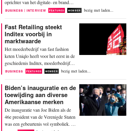
oprichter van het digitale- en brand
management agentschap Full Jet,
bezig met laden...
|
BUSINESS
INTERVIEW
FEATURED
MEMBER
gevestigd in Shanghai, dat de Chinese
markt al een sleutelrol had voor Britse
Fast Retailing steekt
en Europese luxemerken vóór de
Inditex voorbij in
coronacrisis en nu alleen nog maar
marktwaarde
belangrijker is geworden. China is
Het moederbedrijf van fast fashion
momenteel de op een na grootste...
keten Uniqlo heeft voor het eerst in de
geschiedenis Inditex, moederbedrijf
van onder andere Zara, van zijn troon
bezig met laden...
BUSINESS
FEATURED
MEMBER
gestoten. Fast Retailing Group is de
grootste retailer wereldwijd wat betreft
Biden’s inauguratie en de
marktwaarde na de beursdagen op
toewijding aan diverse
maandag en dinsdag. Het bedrijf heeft
Amerikaanse merken
een waarde van meer dan 100 miljard
De inauguratie van Joe Biden als de
dollar (83...
46e president van de Verenigde Staten
was een gebeurtenis vol symboliek. De
kledingkeuzes van president Biden,