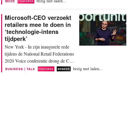
bezig met laden...
MODE
FEATURED
first lady Dr. Jill Biden, vicepresident
Kamala Harris en second gentleman
Microsoft-CEO verzoekt
Douglas Emhoff werden door experts
retailers mee te doen in
gezien als een toewijding aan de
‘technologie-intens
kledingmerken merken die doelgericht,
tijdperk’
divers en typisch...
New York - In zijn inaugurele rede
tijdens de National Retail Federations
2020 Voice conferentie drong de CEO
van Microsoft Satya Nadella er bij
bezig met laden...
|
BUSINESS
TALK
FEATURED
MEMBER
retailers op aan de “technologische
intensiteit” te omarmen. “Wat ik altijd
aan retailers vertel, is dat je niet cool
kunt zijn als je profiteert van
andermans technologie,” zei Nadella,
die zijn...