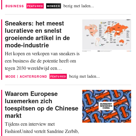
financiële ups en downs,
bezig met laden...
BUSINESS
FEATURED
MEMBER
veranderingen in het management en
een uitdagende retailomgeving. Hier
Sneakers: het meest
een overzicht van het laatste nieuws
lucratieve en snelst
rondom de toekomst van het
groeiende artikel in de
moederbedrijf van Sandro, Maje, en
mode-industrie
Claudie Pierlot. Begin oktober
Het kopen en verkopen van sneakers is
bevestigde de Chinese...
een business die de potentie heeft om
tegen 2030 wereldwijd een
marktwaarde van 30 miljard dollar te
bezig met laden...
|
MODE
ACHTERGROND
FEATURED
bereiken. Een beperkt aanbod, een
stijgende vraag en een snelle, door
Waarom Europese
technologie gestuurde wereldmarkt
luxemerken zich
doen de rest. Grote schoenenmerken
toespitsen op de Chinese
hebben de neiging hun meest
markt
iconische ontwerpen in kleine oplages
Tijdens een interview met
uit...
FashionUnited vertelt Sandrine Zerbib,