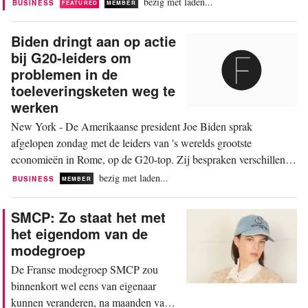
bezig met laden...
BUSINESS
FEATURED
MEMBER
consumenten en de dubbelcijferige daling van de inkomsten moet
worden hersteld. Op mondiaal niveau boekte de...
Biden dringt aan op actie
bij G20-leiders om
problemen in de
toeleveringsketen weg te
werken
New York - De Amerikaanse president Joe Biden sprak
afgelopen zondag met de leiders van 's werelds grootste
economieën in Rome, op de G20-top. Zij bespraken verschillende
manieren om de toeleveringsketens veerkrachtiger te maken, met
bezig met laden...
BUSINESS
MEMBER
een grote nadruk op het doorstaan van crises zoals die van de
coronapandemie. "We moeten nu actie ondernemen,...
SMCP: Zo staat het met
het eigendom van de
modegroep
De Franse modegroep SMCP zou
binnenkort wel eens van eigenaar
kunnen veranderen, na maanden van