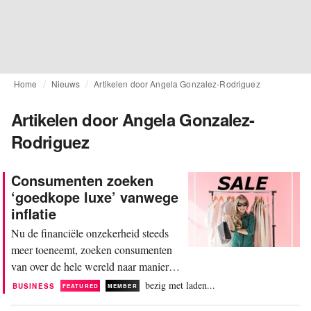
Home
Nieuws
Artikelen door Angela Gonzalez-Rodriguez
Artikelen door Angela Gonzalez-
Rodriguez
Consumenten zoeken
‘goedkope luxe’ vanwege
inflatie
Nu de financiële onzekerheid steeds
meer toeneemt, zoeken consumenten
van over de hele wereld naar manieren
om hun inkomen maximaal te benutten
bezig met laden...
BUSINESS
FEATURED
MEMBER
zonder te moeten afzien van dagelijkse