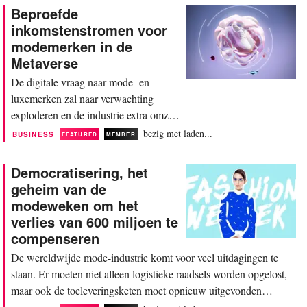
luxe zoals het upgraden van hun
Beproefde
garderobe. Voor de mode-industrie,
inkomstenstromen voor
die in deze nieuwe behoeften wil
modemerken in de
voorzien, bieden grotere investeringen
Metaverse
in digitale marketing en...
De digitale vraag naar mode- en
luxemerken zal naar verwachting
exploderen en de industrie extra omzet
opleveren die tegen 2030 50 miljard
bezig met laden...
BUSINESS
FEATURED
MEMBER
dollar (51 miljoen euro) zou kunnen
bedragen. Ondertussen zal het
Democratisering, het
marktaandeel van de Metaverse in de
geheim van de
mode-industrie de komende vijf jaar
modeweken om het
naar verwachting toenemen tot 6,61
verlies van 600 miljoen te
miljard dollar (6,7 miljard euro)....
compenseren
De wereldwijde mode-industrie komt voor veel uitdagingen te
staan. Er moeten niet alleen logistieke raadsels worden opgelost,
maar ook de toeleveringsketen moet opnieuw uitgevonden
worden, er moet opnieuw contact gelegd worden met