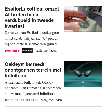
EssilorLuxottica: omzet
AI-brillen bijna
verdubbeld in tweede
kwartaal
De omzet van EssilorLuxottica groeit
in het eerste halfjaar met 9,7 procent
bij constante wisselkoersen (plus 5,7
procent op jaarbasis) tot 14,8 miljard
bezig met laden...
BUSINESS
MEMBER
euro. Het tweede kwartaal noteert
een stijging van 8,7 procent bij
Oakley® betreedt
constante wisselkoersen (plus 7,2
onontgonnen terrein met
procent op jaarbasis) tot 7,7 miljard
Infiniloop
euro. “We zijn trots op de uitstekende
Amerikaans brillenmerk Oakley,
resultaten van...
onderdeel van Luxottica, lanceert een
nieuw model genaamd Infiniloop.
Volgens het merk is het ontwerp
bezig met laden...
MODE
PRESS RELEASE
opgebouwd rond het concept van één