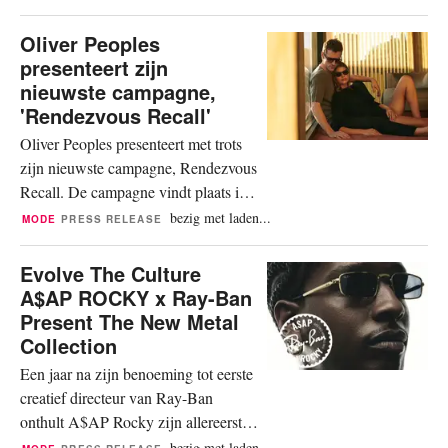
bekend zijn gemaakt, versterkt de langdurige samenwerking
tussen de twee bedrijven. “De samenwerking...
Oliver Peoples
presenteert zijn
nieuwste campagne,
'Rendezvous Recall'
Oliver Peoples presenteert met trots
zijn nieuwste campagne, Rendezvous
Recall. De campagne vindt plaats in
Los Angeles, de thuisbasis van het
bezig met laden...
MODE
PRESS RELEASE
merk, waar veelbelovende intenties en
kansen samenkomen. In de hoofdstad
Evolve The Culture
van de verhaalkunst worden emoties
A$AP ROCKY x Ray-Ban
en vage herinneringen duidelijke
Present The New Metal
boodschappen door de kunst van het
Collection
filmmaken. De campagnefilm...
Een jaar na zijn benoeming tot eerste
creatief directeur van Ray-Ban
onthult A$AP Rocky zijn allereerste
metal-collectie, inclusief zijn eerste
bezig met laden...