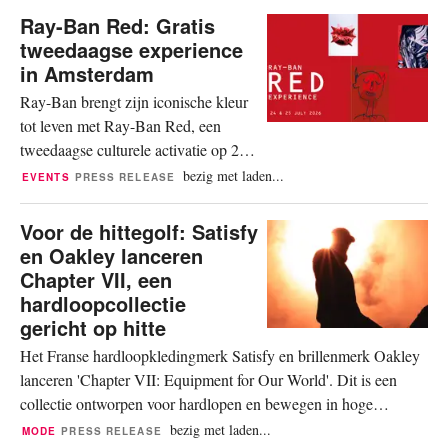
ononderbroken lijn, met als doel een
Ray-Ban Red: Gratis
montuur te maken dat een glas
tweedaagse experience
vasthoudt met zo min mogelijk
in Amsterdam
structurele lijnen. Credits: Oakley®
Ray-Ban brengt zijn iconische kleur
Het montuur combineert twee
tot leven met Ray-Ban Red, een
materialen:...
tweedaagse culturele activatie op 24
en 25 juli 2026 in De Hallen (Studio
bezig met laden...
EVENTS
PRESS RELEASE
2) in Amsterdam. De toegang is
gratis en zonder registratie. Ray-Ban
Voor de hittegolf: Satisfy
Red is geïnspireerd op de meest
en Oakley lanceren
herkenbare kleur van het merk en
Chapter VII, een
verandert rood in een levende
hardloopcollectie
uitdrukking van creativiteit, cultuur
gericht op hitte
en...
Het Franse hardloopkledingmerk Satisfy en brillenmerk Oakley
lanceren 'Chapter VII: Equipment for Our World'. Dit is een
collectie ontworpen voor hardlopen en bewegen in hoge
temperaturen, aldus een persbericht. De collectie is een
bezig met laden...
MODE
PRESS RELEASE