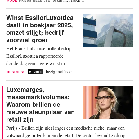
MODE
PRESS RELEASE
optische modellen voor het merk. Een
uitgesproken fusie tussen erfgoed en
Winst EssilorLuxottica
innovatie, gedragen door een
daalt in boekjaar 2025,
duidelijke ambitie: de cultuur laten
omzet stijgt; bedrijf
evolueren en een persoonlijk en
voorziet groei
collectief erfgoed opbouwen....
Het Frans-Italiaanse brillenbedrijf
EssilorLuxottica rapporteerde
donderdag een lagere winst in
boekjaar 2025. De omzet profiteerde
bezig met laden...
BUSINESS
MEMBER
daarentegen van verbeterde prestaties
in alle regio's. De jaaromzet bedroeg
Luxemarges,
28,49 miljard euro, een stijging van
massamarktvolumes:
7,5 procent ten opzichte van 26,51
Waarom brillen de
miljard euro vorig jaar. Bij constante
nieuwe steunpilaar van
wisselkoersen steeg de omzet...
retail zijn
Parijs - Brillen zijn niet langer een medische niche, maar een
volwaardige pijler binnen de retail. De sector bevindt zich op