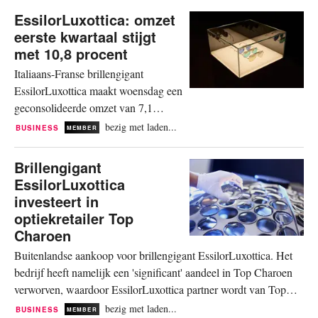
experimentele introductie aan van de
EssilorLuxottica: omzet
eerste productielijnen voor wearables
eerste kwartaal stijgt
in Italië. De start is in de tweede helft
met 10,8 procent
van het jaar. Het initiatief betreft met
Italiaans-Franse brillengigant
name de historische...
EssilorLuxottica maakt woensdag een
geconsolideerde omzet van 7,1
miljard euro bekend voor het eerste
bezig met laden...
BUSINESS
MEMBER
kwartaal van 2026. Dit is een stijging
van 10,8 procent op jaarbasis bij
Brillengigant
constante wisselkoersen in
EssilorLuxottica
vergelijking met de 6,8 miljard euro
investeert in
in het eerste kwartaal van 2025. De
optiekretailer Top
omzetgroei bij de huidige
Charoen
wisselkoersen...
Buitenlandse aankoop voor brillengigant EssilorLuxottica. Het
bedrijf heeft namelijk een 'significant' aandeel in Top Charoen
verworven, waardoor EssilorLuxottica partner wordt van Top
Charoen. De transactie, waarvan de financiële details niet
bezig met laden...
BUSINESS
MEMBER