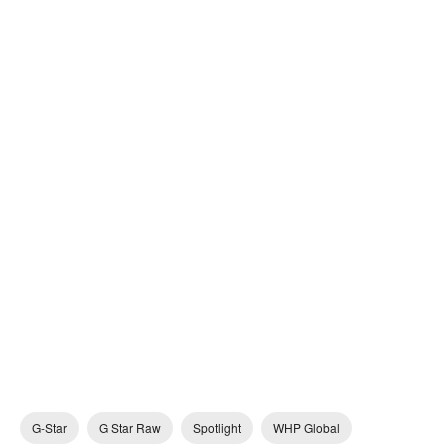
G-Star
G Star Raw
Spotlight
WHP Global