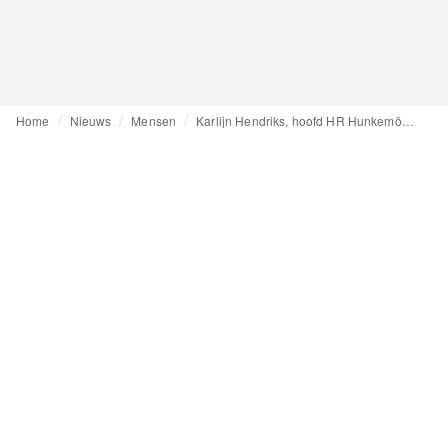
Home
Nieuws
Mensen
Karlijn Hendriks, hoofd HR Hunkemöller: ‘Soms mag het best een beetje schuren’