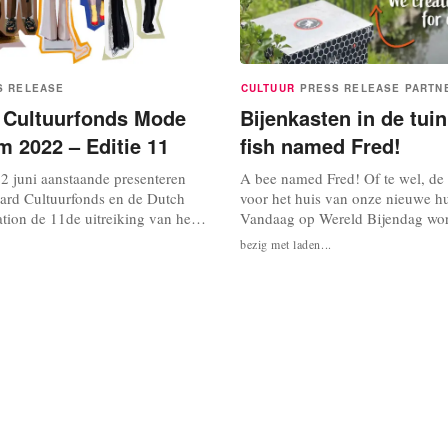
S RELEASE
CULTUUR
PRESS RELEASE
PARTN
g Cultuurfonds Mode
Bijenkasten in de tui
m 2022 – Editie 11
fish named Fred!
 juni aanstaande presenteren
A bee named Fred! Of te wel, d
hard Cultuurfonds en de Dutch
voor het huis van onze nieuwe hu
tion de 11de uitreiking van het
Vandaag op Wereld Bijendag wor
ode Stipendium, de grootste
bijenkasten geplaatst in de tuin v
bezig met laden...
Nederland. Dit wordt vanaf 17.00
named Fred. De bijenkast is hele
gevierd in de Hermitage
style! Een bij zonder bijenprintje
 bijzondere plek in de
logo, dit keer niet A fish named 
innenstad waar mode vaak een...
bee named Fred. De bijenkasten..