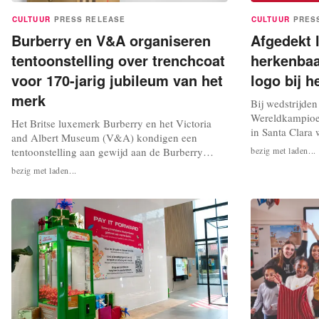
CULTUUR
PRESS RELEASE
CULTUUR
PRES
Burberry en V&A organiseren
Afgedekt 
tentoonstelling over trenchcoat
herkenbaa
voor 170-jarig jubileum van het
logo bij 
merk
Bij wedstrijden
Wereldkampioe
Het Britse luxemerk Burberry en het Victoria
in Santa Clara
and Albert Museum (V&A) kondigen een
tijdelijk afged
tentoonstelling aan gewijd aan de Burberry
bezig met laden...
stadiumbeleid v
trenchcoat. Dit ter ere van het 170-jarig
bezig met laden...
voetbalorgaan. 
jubileum van het merk, zo blijkt uit een
batwing-logo. 
persbericht. De gratis tentoonstelling, getiteld
onmiddellijk, a
'The Burberry Trench: Crafting an Icon', is te
stadiumbeleid 
zien in het V&A South Kensington in Londen...