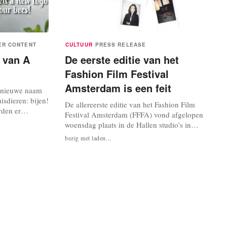
ER CONTENT
CULTUUR
PRESS RELEASE
n van A
De eerste editie van het
Fashion Film Festival
Amsterdam is een feit
e nieuwe naam
isdieren: bijen!
De allereerste editie van het Fashion Film
den er
Festival Amsterdam (FFFA) vond afgelopen
an A fish
woensdag plaats in de Hallen studio’s in
maal in Fred
Amsterdam. Op 30 september 2020 vond de
bezig met laden...
 met daarbij een
allereerste editie van het Fashion Film Festival
Fred, maar A
Amsterdam plaats in de Hallen Studio’s. De
.
organisatie heeft samen met partners als ELLE,
Czar Amsterdam, Ivy Lee agency, AMFI en
het...