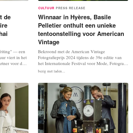
CULTUUR
PRESS RELEASE
t de
Winnaar in Hyères, Basile
ire
Pelletier onthult een unieke
hai
tentoonstelling voor American
Vintage
Writing" — een
Bekroond met de American Vintage
uur viert in het
Fotografieprijs 2024 tijdens de 39e editie van
rtner voor de
het Internationale Festival voor Mode, Fotografie
 met 10
en Modeaccessoires in Hyères, presenteert
bezig met laden...
Writers
Basile Pelletier een geheel nieuwe serie, Een tijd
elooft
om te leven, die vanaf 22 september te zien zal
den als dragers
zijn in een van de Parijse boetieks van het merk
ggen...
uit Marseille. Al acht jaar...