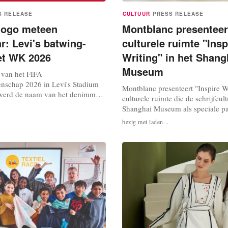
S RELEASE
CULTUUR
PRESS RELEASE
logo meteen
Montblanc presenteer
r: Levi's batwing-
culturele ruimte "Insp
het WK 2026
Writing" in het Shang
Museum
 van het FIFA
nschap 2026 in Levi's Stadium
Montblanc presenteert "Inspire 
 werd de naam van het denimmerk
culturele ruimte die de schrijfcult
ekt, conform het clean-
Shanghai Museum als speciale pa
an het internationale
tentoonstelling Writers Revealed,
bezig met laden...
Wat overbleef was uitsluitend het
meesterwerken uit de Montblanc 
Fans herkenden het merk
Edition. Al meer dan een eeuw g
ldus Levi's. Het clean-
Montblanc in de kracht van woor
van FIFA...
van cultuur, herinneringen en bru