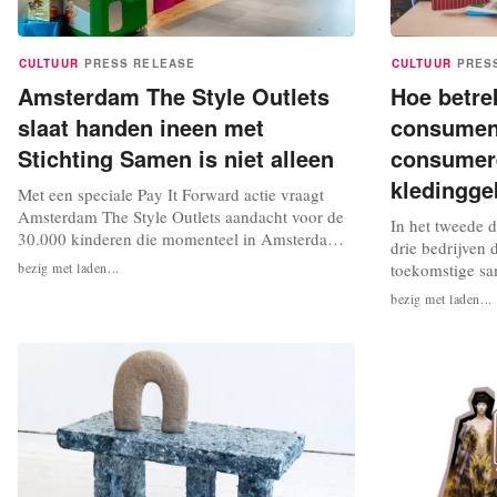
CULTUUR
PRESS RELEASE
CULTUUR
PRES
Amsterdam The Style Outlets
Hoe betre
slaat handen ineen met
consument
Stichting Samen is niet alleen
consumer
kledingge
Met een speciale Pay It Forward actie vraagt
Amsterdam The Style Outlets aandacht voor de
In het tweede 
30.000 kinderen die momenteel in Amsterdam
drie bedrijven 
opgroeien in armoede. Deelnemers aan de actie
bezig met laden...
toekomstige sa
helpen deze kinderen aan betere
collectief. Be
bezig met laden...
leefomstandigheden en gelijke kansen en
Innovatieve Be
daarmee aan een warmere toekomst. Te veel
Duurzame Mode
kinderen groeien op in huishoudens die door
in beweging is,
tekort aan...
ontstaan over o