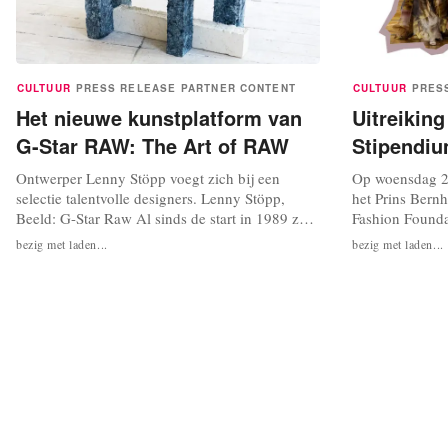
CULTUUR
PRESS RELEASE
PARTNER CONTENT
CULTUUR
PRES
Het nieuwe kunstplatform van
Uitreikin
G-Star RAW: The Art of RAW
Stipendiu
Ontwerper Lenny Stöpp voegt zich bij een
Op woensdag 22
selectie talentvolle designers. Lenny Stöpp,
het Prins Bern
Beeld: G-Star Raw Al sinds de start in 1989 zijn
Fashion Founda
kunst en design sterk verweven met het DNA
Cultuurfonds M
bezig met laden...
bezig met laden...
van G-Star RAW. Onlangs lanceerde het merk
modeprijs van 
een nieuw kunstplatform: The Art of RAW.
uur feestelijk 
Nadat internationale prijswinnende
Amsterdam, een
ontwerptalenten Teun Zwets en Athena Gronti
Amsterdamse b
eerder...