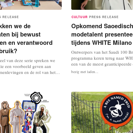
S RELEASE
CULTUUR
PRESS RELEASE
kken we de
Opkomend Saoedisc
en bij bewust
modetalent presenteer
en en verantwoord
tijdens WHITE Milano
bruik?
Ontwerpers van het Saudi 100 B
programma keren terug naar WH
deel van deze serie spreken we
een van de meest geanticipeerd
die een voorbeeld geven aan
van de Milan Fashion Week, nadat
menlevingen en de rol van het
bezig met laden...
indruk maakten.. De ontwerpers 
trokkenheid van de Consument en
de internationale markt en zijn v
drijven in de Wereld van
september te vinden in een van de
 In een wereld die voortdurend
gebieden van de show. WHITE Mil
 begint een bewustzijn te
nze impact op de planeet en de...