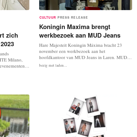
CULTUUR
PRESS RELEASE
h
Koningin Maxima brengt
t zich
werkbezoek aan MUD Jeans
 2023
Hare Majesteit Koningin Máxima bracht 23
november een werkbezoek aan het
rands
hoofdkantoor van MUD Jeans in Laren. MUD
ITE Milano,
Jeans is een circulair modebedrijf dat
e evenementen
bezig met laden...
spijkerbroeken, een van de meest vervuilende
 ze vorig jaar
items binnen de mode-industrie, duurzaam
exposeren voor
ontwikkelt en hergebruikt om de impact op het
an 22 tot 25
milieu zo klein mogelijk te maken. In 2022 is
 vijf speciale
MUD Jeans...
ano is...