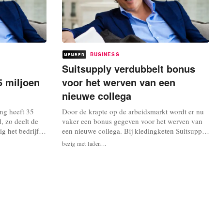
BUSINESS
MEMBER
Suitsupply verdubbelt bonus
5 miljoen
voor het werven van een
nieuwe collega
ng heeft 35
Door de krapte op de arbeidsmarkt wordt er nu
d, zo deelt de
vaker een bonus gegeven voor het werven van
g het bedrijf
een nieuwe collega. Bij kledingketen Suitsupply
t je dus
is de zogeheten ‘aandraagbonus’ onlangs
bezig met laden...
rnaast is
verdubbeld naar 4000 euro, zo meldt algemeen
ietverstrekkers
directeur Fokke de Jong tegen de NOS. De Jong
 zijn met de
geeft het geld liever aan zijn eigen werknemers
...
dan aan een recruitmentbureau,...