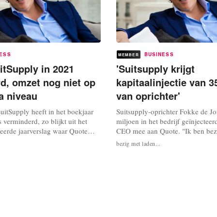
ESS
BUSINESS
MEMBER
itSupply in 2021
'Suitsupply krijgt
d, omzet nog niet op
kapitaalinjectie van 3
a niveau
van oprichter'
itSupply heeft in het boekjaar
Suitsupply-oprichter Fokke de Jo
 verminderd, zo blijkt uit het
miljoen in het bedrijf geïnjecteer
eerde jaarverslag waar Quote
CEO mee aan Quote. "Ik ben bezi
et verlies is flink verminderd ten
weer op te bouwen, daarvoor moe
bezig met laden...
oronajaar 2020 en ondanks een
investeren," aldus de topman. Daa
ging jaar op jaar, blijft de omzet
Suitsupply met de bestaande kred
 2019. SuitSupply boekte
overeengekomen dat ze coulanter
mzetplus van...
terugbetaling. De Jong benadrukt