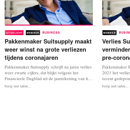
BUSINESS
BUSIN
UITGELICHT
MEMBER
MEMBER
Pakkenmaker Suitsupply maakt
Verlies Su
weer winst na grote verliezen
verminder
tijdens coronajaren
pre-coron
Pakkenmaker Suitsupply schrijft na jaren verlies
Pakkenmaker Su
weer zwarte cijfers, dat blijkt volgens het
2021 het verlies
Financieele Dagblad uit de jaarrekening van het
recent gedepon
bedrijf. Suitsupply noteert een nettowinst van
over schrijft. H
bezig met laden...
bezig met laden...
8,1 miljoen euro in boekjaar 2022. De omzet
opzichte van c
bedraagt 499,1 miljoen euro. Dat is veel meer
flinke omzetstij
dan de krappe 320 miljoen euro in 2021. Dat
nog achter met
zijn opvallend positieve...
namelijk een o