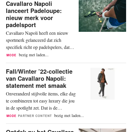
ongrijpbaars,” zegt Frank de Boer,
Cavallaro Napoli
voormalig bondscoach. Bij de
lanceert Padeloupe:
supporters en bij de oud-international
nieuw merk voor
overheerst de trots voor het
padelsport
Oranjeteam. De wedstrijd samen
Cavallaro Napoli heeft een nieuw
beleven, doorzetten, een sterke...
sportmerk gelanceerd dat zich
specifiek richt op padelspelers, dat
bevestigt het bedrijf aan
bezig met laden...
MODE
FashionUnited. Padel, een mix tussen
tennis en squash, is razend populair.
Fall/Winter ’22-collectie
In Nederland verdubbelt het aantal
van Cavallaro Napoli:
spelers van deze racketsport ieder
statement met smaak
jaar. Een slimme zet dus van
Onveranderd stijlvolle items, elke dag
Giuseppe Cavallaro, oprichter van
te combineren tot easy luxury die jou
het...
in de spotlight zet. Dat is de
Fall/Winter ’22-collectie van
bezig met laden...
MODE
PARTNER CONTENT
Cavallaro Napoli. Werk, sport,
ontspanning en alles daartussenin:
Ontdek nu het Cavallaro