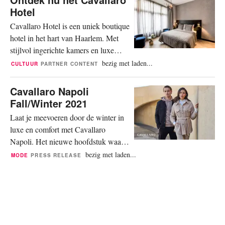
niet eerder vormden onze dagelijkse
Hotel
activiteiten zo’n geheel als nu. We
Cavallaro Hotel is een uniek boutique
vervullen verschillende rollen op een
hotel in het hart van Haarlem. Met
dag, die naadloos in elkaar...
stijlvol ingerichte kamers en luxe
voorzieningen biedt het een eersteklas
bezig met laden...
CULTUUR
PARTNER CONTENT
ervaring, met het gevoel thuis te zijn.
Een droom tot werkelijkheid
Cavallaro Napoli
gebracht Het eerste hotel van
Fall/Winter 2021
Cavallaro Napoli begon als een
Laat je meevoeren door de winter in
droom van oprichter Giuseppe
luxe en comfort met Cavallaro
Cavallaro. Aan het begin van
Napoli. Het nieuwe hoofdstuk waarin
Cavallaro...
Cavallaro Napoli op een eigentijdse
bezig met laden...
MODE
PRESS RELEASE
wijze invulling heeft gegeven aan een
veranderend modebeeld zonder te
veel af te wijken van ons DNA. De
lijnen tussen casual en zakelijke
kleding vervagen. In 2021