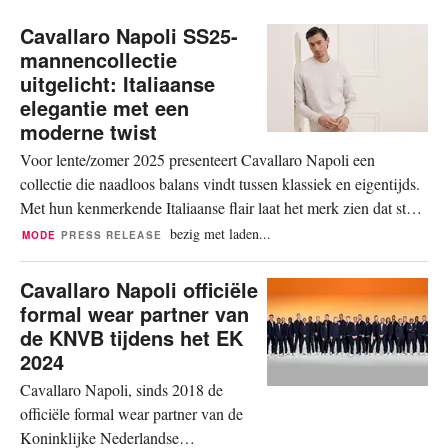
Cavallaro Napoli SS25-
mannencollectie
uitgelicht: Italiaanse
elegantie met een
moderne twist
Voor lente/zomer 2025 presenteert Cavallaro Napoli een
collectie die naadloos balans vindt tussen klassiek en eigentijds.
Met hun kenmerkende Italiaanse flair laat het merk zien dat stijl
en comfort prima samengaan. Neutrale tinten, verfijnde
bezig met laden...
MODE
PRESS RELEASE
afwerkingen en slimme materialen zorgen ervoor dat elke look
moeiteloos van kantoor naar terras...
Cavallaro Napoli officiële
formal wear partner van
de KNVB tijdens het EK
2024
Cavallaro Napoli, sinds 2018 de
officiële formal wear partner van de
Koninklijke Nederlandse