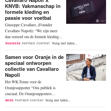
Italiaanse band Måneskin in de Ziggo
KNVB: Vakmanschap in
Dome. Later dit concertseizoen zie je
formele kleding en
het gehele hospitality team van de
passie voor voetbal
Ziggo Dome Business Club stralen in
Giuseppe Cavallaro, (Founder
de...
Cavallaro Napoli): “We zijn meer
dan vereerd om de formele kleding
van de KNVB te mogen verzorgen.
bezig met laden...
BUSINESS
PARTNER CONTENT
Het is geen geheim dat Cavallaro
Napoli een voetbal minded bedrijf is
Samen voor Oranje in de
en met de beklonken samenwerking
speciaal ontworpen
is er een mooi hoofdstuk bijgekomen
collectie van Cavallaro
van ons jongensboek. Wij zijn trots
Napoli
om deel uit te mogen maken van een
Het WK-Tenue voor de
nieuwe...
Oranjesupporter “Ons publiek is
cruciaal. De Oranjesupporters
brengen je naar een hoogte die je zelf
bezig met laden...
MODE
PARTNER CONTENT
niet verwacht had. Dat is iets