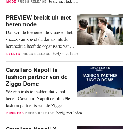
uitzien. Voor Cavallaro Napoli symboliseert het integriteit en het
bezig met laden...
MODE
PRESS RELEASE
idee om verantwoordelijkheid te nemen voor mensen, dieren en
het milieu. Streven naar een...
PREVIEW breidt uit met
herenmode
Dankzij de toenemende vraag en het
succes van zowel de dames- als de
hereneditie heeft de organisatie van
PREVIEW besloten om verder uit te
bezig met laden...
EVENTS
PRESS RELEASE
breiden. Aan de vijfde editie van
PREVIEW MEN op maandag 10 juli
Cavallaro Napoli is
2023 wordt een PREVIEW
fashion partner van de
GENTLEMEN sectie toegevoegd.
Ziggo Dome
Met deze sectie richt de organisatie
We zijn trots te melden dat vanaf
zich op de vraag vanuit bezoekers om
heden Cavallaro Napoli de officiële
het aanbod voor...
fashion partner is van de Ziggo
Dome Business Club. Het contract
bezig met laden...
BUSINESS
PRESS RELEASE
werd deze week getekend
voorafgaand aan het concert van de
Cavallaro Napoli X