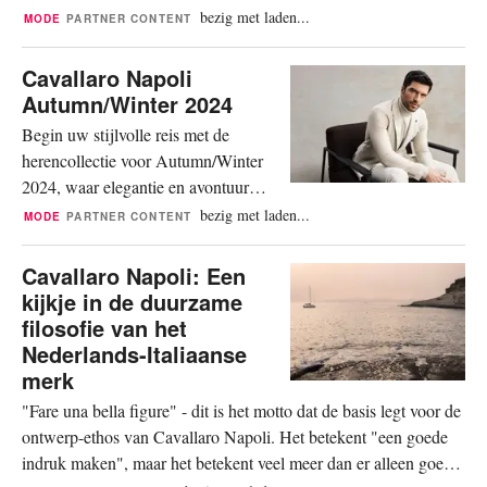
Voetbalbond (KNVB), kleedt ook
bezig met laden...
MODE
PARTNER CONTENT
tijdens het aankomende Europees
Kampioenschap (EK) het Nederlands
Cavallaro Napoli
Elftal. Deze samenwerking is onlangs
Autumn/Winter 2024
verlengd tot 2026, waarmee het
Begin uw stijlvolle reis met de
succesvolle partnership tussen beide
herencollectie voor Autumn/Winter
partijen wordt voortgezet. In 2018
2024, waar elegantie en avontuur
begon Cavallaro...
samenkomen. Geïnspireerd door de
bezig met laden...
MODE
PARTNER CONTENT
tijdloze charme van Cortina
d'Ampezzo, weerspiegelen onze
Cavallaro Napoli: Een
ontwerpen de betoverende geest van
kijkje in de duurzame
de Olympische Winterspelen van
filosofie van het
1956 en vereeuwigen ze de
Nederlands-Italiaanse
adembenemende landschappen en
merk
iconische momenten die dit...
"Fare una bella figure" - dit is het motto dat de basis legt voor de
ontwerp-ethos van Cavallaro Napoli. Het betekent "een goede
indruk maken", maar het betekent veel meer dan er alleen goed