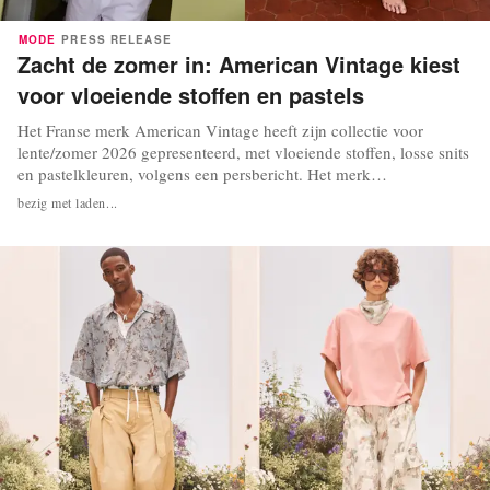
MODE
PRESS RELEASE
Zacht de zomer in: American Vintage kiest
voor vloeiende stoffen en pastels
Het Franse merk American Vintage heeft zijn collectie voor
lente/zomer 2026 gepresenteerd, met vloeiende stoffen, losse snits
en pastelkleuren, volgens een persbericht. Het merk
herinterpreteert daarin zomerse essentials in een vrouwelijke,
bezig met laden...
soepele stijl. Volgens het stylingteam van American Vintage liet
het merk zich inspireren door vintage...