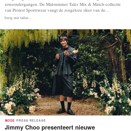
zonsondergangen. De Midsummer Tales Mix & Match-collectie
van Protest Sportswear vangt de zorgeloze sfeer van de
hoogzomer en viert de vrijheid om een unieke, persoonlijke
bezig met laden...
zwemkledinglook te creëren. De inspiratie: charmante
kustplaatsen, eindeloze stranddagen, avonden bij het kampvuur en
de...
MODE
PRESS RELEASE
Jimmy Choo presenteert nieuwe