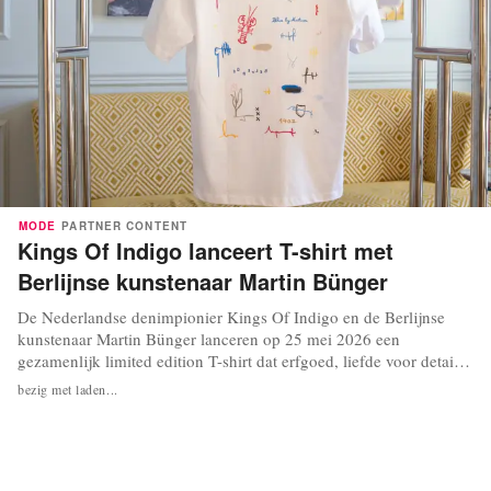
MODE
PARTNER CONTENT
Kings Of Indigo lanceert T-shirt met
Berlijnse kunstenaar Martin Bünger
De Nederlandse denimpionier Kings Of Indigo en de Berlijnse
kunstenaar Martin Bünger lanceren op 25 mei 2026 een
gezamenlijk limited edition T-shirt dat erfgoed, liefde voor detail
en een duurzaam waardesysteem verenigt. Over de kunstenaar De
bezig met laden...
schilderkunst van Martin Bünger balanceert tussen intuïtie en
bewuste keuzes, tussen vrije gebaren en...