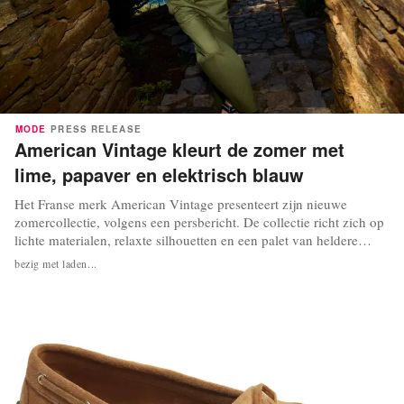
MODE
PRESS RELEASE
American Vintage kleurt de zomer met
lime, papaver en elektrisch blauw
Het Franse merk American Vintage presenteert zijn nieuwe
zomercollectie, volgens een persbericht. De collectie richt zich op
lichte materialen, relaxte silhouetten en een palet van heldere
tinten, met als doel een veelzijdige garderobe voor het warme
bezig met laden...
seizoen. Volgens het merk ligt de nadruk bij de materiaalkeuze op
zacht katoen, jersey,...