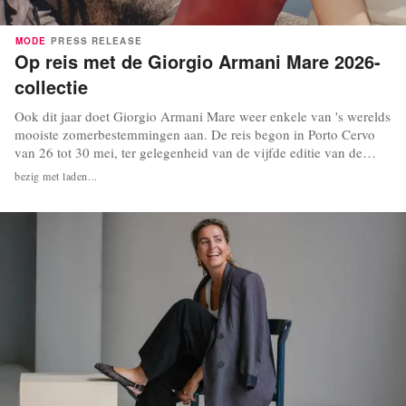
MODE
PRESS RELEASE
Op reis met de Giorgio Armani Mare 2026-
collectie
Ook dit jaar doet Giorgio Armani Mare weer enkele van 's werelds
mooiste zomerbestemmingen aan. De reis begon in Porto Cervo
van 26 tot 30 mei, ter gelegenheid van de vijfde editie van de
Giorgio Armani Superyacht Regatta. Dit is een prestigieuze
bezig met laden...
wedstrijd georganiseerd door de Yacht Club Costa Smeralda. De
gepersonaliseerde Giorgio Armani...