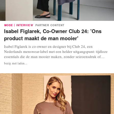
|
MODE
INTERVIEW
PARTNER CONTENT
Isabel Figlarek, Co-Owner Club 24: 'Ons
product maakt de man mooier'
Isabel Figlarek is co-owner en designer bij Club 24, een
Nederlands menswear-label met een helder uitgangspunt: tijdloze
essentials die de man mooier maken, zonder seizoensdruk of
compromissen op kwaliteit. Samen met haar twee zakenpartners
bezig met laden...
bouwt zij aan een permanent assortiment van 100 procent katoen,
gemaakt in een vast atelier in Portugal....