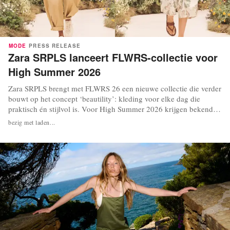
MODE
PRESS RELEASE
Zara SRPLS lanceert FLWRS-collectie voor
High Summer 2026
Zara SRPLS brengt met FLWRS 26 een nieuwe collectie die verder
bouwt op het concept ‘beautility’: kleding voor elke dag die
praktisch én stijlvol is. Voor High Summer 2026 krijgen bekende
workwear-items een nieuwe uitstraling door gewassen
bezig met laden...
bloemenprints, door de zon vervaagde kleuren en natuurlijke
stoffen met een mooie structuur, waardoor...