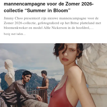
mannencampagne voor de Zomer 2026-
collectie “Summer in Bloom”
Jimmy Choo presenteert zijn nieuwe mannencampagne voor de
Zomer 2026-collectie, gefotografeerd op het Britse platteland met
bloemenkweker en model Alfie Nickerson in de hoofdrol,
vergezeld door zijn teckel Wolfie. ‘Summer in Bloom’ is een
bezig met laden...
voortzetting van het ‘Creators’-verhaal uit de Lente 2026-
campagne voor mannen, een studie naar creativiteit...