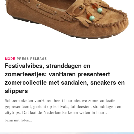
MODE
PRESS RELEASE
Festivalvibes, stranddagen en
zomerfeestjes: vanHaren presenteert
zomercollectie met sandalen, sneakers en
slippers
Schoenenketen vanHaren heeft haar nieuwe zomercollectie
gepresenteerd, gericht op festivals, tuinfeesten, stranddagen en
citytrips. Dat laat de Nederlandse keten weten in haar
zomercampagne. De collectie bestaat onder meer uit sandalen,
bezig met laden...
sneakers en slippers. Credits: vanHaren Credits: vanHaren
Volgens vanHaren blijven natuurlijke tinten zoals...