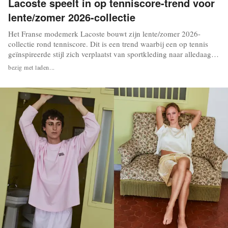
Lacoste speelt in op tenniscore-trend voor
lente/zomer 2026-collectie
Het Franse modemerk Lacoste bouwt zijn lente/zomer 2026-
collectie rond tenniscore. Dit is een trend waarbij een op tennis
geïnspireerde stijl zich verplaatst van sportkleding naar alledaagse
mode. De collectie is geïnspireerd op de codes van vintage
bezig met laden...
tennisclubs en klassieke sportkleding, met een verwijzing naar de
erfenis van oprichter en...