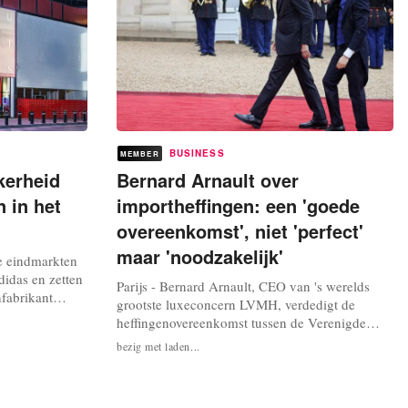
BUSINESS
MEMBER
kerheid
Bernard Arnault over
 in het
importheffingen: een 'goede
overeenkomst', niet 'perfect'
maar 'noodzakelijk'
e eindmarkten
didas en zetten
Parijs - Bernard Arnault, CEO van 's werelds
nfabrikant
grootste luxeconcern LVMH, verdedigt de
n met meer dan
heffingenovereenkomst tussen de Verenigde
resentatie van
Staten en Europa. De overeenkomst is niet
bezig met laden...
eeft de
'perfect', maar was 'noodzakelijk' in de 'huidige
at (EBIT) dit
context', aldus Arnault in een opiniestuk
gepubliceerd door de krant Les Echos. “De