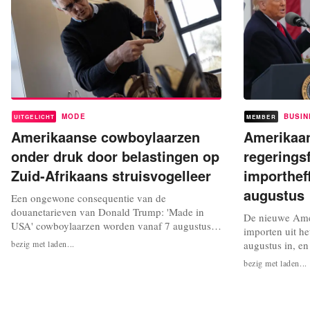
MODE
BUSIN
UITGELICHT
MEMBER
Amerikaanse cowboylaarzen
Amerikaa
onder druk door belastingen op
regerings
Zuid-Afrikaans struisvogelleer
importhef
augustus
Een ongewone consequentie van de
douanetarieven van Donald Trump: 'Made in
De nieuwe Ame
USA' cowboylaarzen worden vanaf 7 augustus
importen uit he
getroffen door een importheffing van 30
bezig met laden...
augustus in, en
procent, gericht op Zuid-Afrika. Zuid-Afrika
op vrijdag 1 au
bezig met laden...
produceert de overgrote meerderheid van het
Amerikaanse re
struisvogelleer dat zo geliefd is voor deze
donderdagavon
laarzen. De meest prestigieuze merken in Texas,
heffing van vij
die dit...