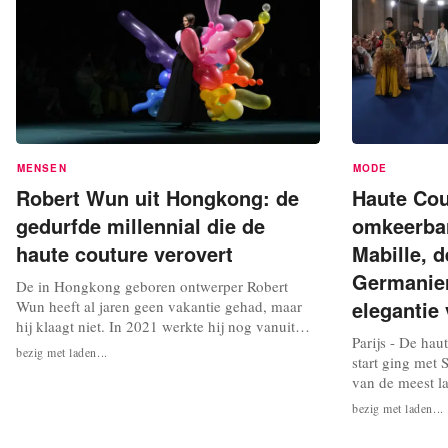
MENSEN
MODE
Robert Wun uit Hongkong: de
Haute Cout
gedurfde millennial die de
omkeerba
haute couture verovert
Mabille, 
Germanier
De in Hongkong geboren ontwerper Robert
elegantie
Wun heeft al jaren geen vakantie gehad, maar
hij klaagt niet. In 2021 werkte hij nog vanuit
Parijs - De hau
zijn keuken; nu kleedt hij enkele van 's werelds
bezig met laden...
start ging met 
bekendste artiesten. In slechts vijf jaar tijd is de
van de meest l
34-jarige ontwerper van onbekend uitgegroeid
programma ston
tot een van de meest gewilde namen in de
bezig met laden...
collectie van M
modewereld. Hij ontwerpt...
van Jonathan A