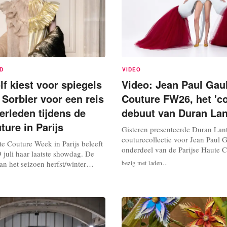
LD
VIDEO
f kiest voor spiegels
Video: Jean Paul Gaul
 Sorbier voor een reis
Couture FW26, het 'co
erleden tijdens de
debuut van Duran Lan
ture in Parijs
Gisteren presenteerde Duran Lant
couturecollectie voor Jean Paul Ga
te Couture Week in Parijs beleeft
onderdeel van de Parijse Haute 
 juli haar laatste showdag. De
Een langverwacht debuut dat de 
aan het seizoen herfst/winter
bezig met laden...
van het modehuis onder zijn crea
dt sinds afgelopen maandag
bevestigt, gestart in de herfst va
anse hoofdstad. Het Nederlandse
baseerde zich op de kostuumont
 presenteert een collectie
Gaultier in 1985 creëerde...
ntrasten, met een originele
 een draaiend...