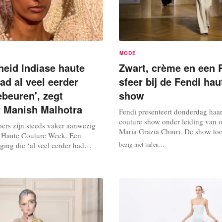
MODE
eid Indiase haute
Zwart, crème en een
ad al veel eerder
sfeer bij de Fendi ha
beuren', zegt
show
 Manish Malhotra
Fendi presenteert donderdag haar
couture show onder leiding van 
pers zijn steeds vaker aanwezig
Maria Grazia Chiuri. De show to
is Haute Couture Week. Een
luxueuze collectie met zwarte en
ing die ‘al veel eerder had
bezig met laden...
looks en is een eerbetoon aan de
n’ voor een land dat lang een rol
couturier Karl Lagerfeld. De show
men speelde, vertelt de nieuwste
Rome, waar Fendi in 1925 is opge
anish Malhotra, aan AFP.
Beroemdheden als Monica Bellucc
s deze week de vierde Indiase
ahul Mishra, Gaurav...