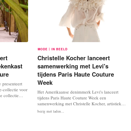
|
MODE
IN BEELD
ert
Christelle Kocher lanceert
ekenkast
samenwerking met Levi's
ture
tijdens Paris Haute Couture
Week
y presenteert
-collectie voor
Het Amerikaanse denimmerk Levi's lanceert
e collectie
tijdens Paris Haute Couture Week een
s als “Sjaak en
samenwerking met Christelle Kocher, artistiek
ukken uit het
directrice van Maison Lemarié. De collectie
bezig met laden...
ats in het
toont ‘een radicale herinterpretatie van denim’.
ysées, tegen
De tiendelige collectie herinterpreteert
Amerikaanse denim door ‘de lens van Franse