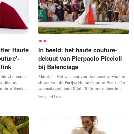
MODE
tier Haute
In beeld: het haute couture-
uture'-
debuut van Pierpaolo Piccioli
tink
bij Balenciaga
ink zijn eerste
Madrid – Het was een van de meest verwachte
ultier als
shows van de Parijse Haute Couture Week. Op
Couture Week.
woensdagochtend 8 juli 2026 presenteerde
nieuwe fase
Balenciaga zijn jaarlijkse haute couture-
bezig met laden...
tieve leiding
collectie. Dit is het eerste voorstel onder dit label
n 2025. Lantink
van de Romeinse ontwerper Pierpaolo Piccioli,
werpen die
sinds zijn benoeming tot creatief directeur van
het historische modehuis eind...