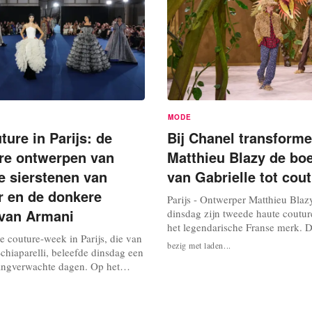
MODE
ure in Parijs: de
Bij Chanel transforme
re ontwerpen van
Matthieu Blazy de bo
de sierstenen van
van Gabrielle tot cou
 en de donkere
Parijs - Ontwerper Matthieu Blaz
 van Armani
dinsdag zijn tweede haute couture
het legendarische Franse merk. D
te couture-week in Parijs, die van
bevat verwijzingen naar sprookje
bezig met laden...
Schiaparelli, beleefde dinsdag een
de Bonenstaak” en historische st
angverwachte dagen. Op het
Chanel-archief. De show vindt pla
den de tweede haute couture-
Grand Palais nabij de Champs-Él
atthieu Blazy voor Chanel en die
een achtergrond van...
nderson voor Dior. Op dezelfde