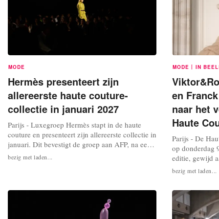
|
MODE
MODE
IN BEE
Hermès presenteert zijn
Viktor&Rol
allereerste haute couture-
en Franck
collectie in januari 2027
naar het v
Haute Cou
Parijs - Luxegroep Hermès stapt in de haute
couture en presenteert zijn allereerste collectie in
Parijs - De Hau
januari. Dit bevestigt de groep aan AFP, na een
op donderdag 9
bericht van Women's Wear Daily. De Franse
bezig met laden...
editie, gewijd 
ontwerpster Nadège Vanhée is verantwoordelijk
2026-2027, vin
bezig met laden...
voor het ontwerp van deze eerste collectie. Zij
plaats in de Fr
staat sinds 2014 aan het hoofd van de
duo Viktor&Rolf
damescollecties van de...
gebaseerd op co
enscenering. Op