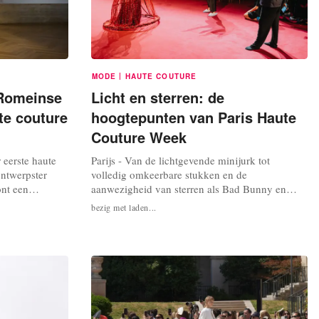
|
MODE
HAUTE COUTURE
 Romeinse
Licht en sterren: de
ute couture
hoogtepunten van Paris Haute
Couture Week
 eerste haute
Parijs - Van de lichtgevende minijurk tot
ontwerpster
volledig omkeerbare stukken en de
ont een
aanwezigheid van sterren als Bad Bunny en
 crèmekleurige
Pedro Pascal: dit zijn vijf opvallende elementen
bezig met laden...
 overleden
van de Parijse haute couture week. Lichtgevend
 vindt plaats in
ontwerp Robe Fractal Universe, Iris Van Herpen
richt.
Haute Couture AH26. Credits:
i,...
©Launchmetrics/spotlight Met haar groentinten
en fijne,...