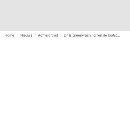
Home
Nieuws
Achtergrond
Dit is greenwashing (en de laatste stand van zaken)